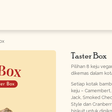
a
Toko
Tentang Kami
Gifts
W
ox
Taster Box
Pilihan 8 keju veg
dikemas dalam kot
Setiap kotak bambu
keju – Camembert, 
Jack, Smoked Chedd
Style dan Cranberr
biskuit untuk dinik