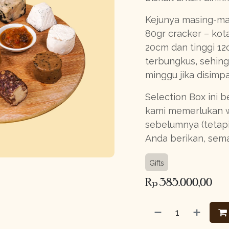
Kejunya masing-ma
80gr cracker – kot
20cm dan tinggi 12
terbungkus, sehing
minggu jika disimpa
Selection Box ini 
kami memerlukan 
sebelumnya (tetap
Anda berikan, sema
Gifts
Rp
385.000,00