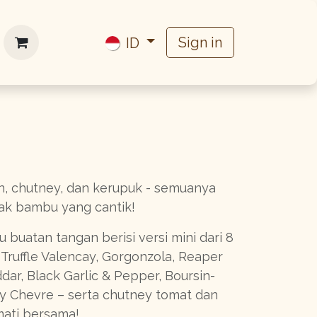
ork with us
Sign in
ID
an, chutney, dan kerupuk - semuanya
ak bambu yang cantik!
 buatan tangan berisi versi mini dari 8
Truffle Valencay, Gorgonzola, Reaper
ar, Black Garlic & Pepper, Boursin-
y Chevre – serta chutney tomat dan
mati bersama!